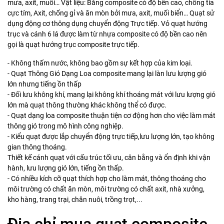
mưa, axit, muối… Vật liệu: Bằng composite có độ bền cao, chống tia
cực tím, Axit, chống gỉ và ăn mòn bởi mưa, axit, muối biển… Quạt sử
dụng động cơ thông dụng chuyển động Trực tiếp. Vỏ quạt hướng
trục và cánh 6 lá được làm từ nhựa composite có độ bền cao nên
gọi là quạt hướng trục composite trực tiếp.
- Không thấm nước, không bao gồm sự kết hợp của kim loại.
- Quạt Thông Gió Dạng Loa composite mang lại làn lưu lượng gió
lớn nhưng tiếng ồn thấp
- Đối lưu không khí, mang lại không khí thoáng mát với lưu lượng gió
lớn mà quạt thông thường khác không thể có được.
- Quạt dạng loa composite thuận tiện cơ động hơn cho việc làm mát
thông gió trong mô hình công nghiệp.
- Kiểu quạt được lắp chuyển động trực tiếp,lưu lượng lớn, tạo không
gian thông thoáng.
Thiết kế cánh quạt với cấu trúc tối ưu, cân bằng và ổn định khi vận
hành, lưu lượng gió lớn, tiếng ồn thấp.
- Có nhiều kích cỡ quạt thích hợp cho làm mát, thông thoáng cho
môi trường có chất ăn mòn, môi trường có chất axit, nhà xưởng,
kho hàng, trang trại, chăn nuôi, trồng trọt,...
Địa chỉ mua quạt composite