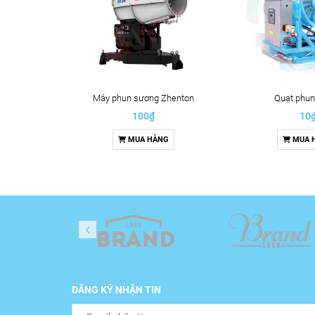
Máy phun sương Zhenton
Quạt phun
100₫
10
MUA HÀNG
MUA 
ĐĂNG KÝ NHẬN TIN