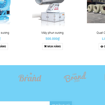
 sương
Máy phun sương
Quạt 
₫
500.000₫
Li
HÀNG
MUA HÀNG
C