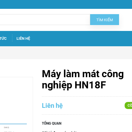
TÌM KIẾM
 TỨC
LIÊN HỆ
Máy làm mát công
nghiệp HN18F
Liên hệ
CÒ
TỔNG QUAN